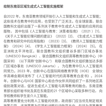
绘制东南亚区域生成式人工智能实施框架
自2022 年，东南亚教育领域开始引入人工智能和生成式人工智能；
这些技术在教育中的应用，也受到了广泛关注。在全球层面，联合
国教科文组织出版了一系列关于教育中生成式人工智能的应用的出
版物， 其中包括《人工智能与教育：决策者指南》（2021 ）[1]、
《关于人工智能伦理问题的建议》（2022）[2]、《生成式人工智能
在教育和研究中的应用指南》（2023）[3]、《教师人工智能能力框
架》（2024）[4]、《学生人工智能能力框架》（2024） [5]。 在
亚洲和太平洋地区，联合国教科文组织曼谷多部门区域办事处
（UNESCO Bangkok）、联合国教科文组织高等教育创新中心（中
国深圳）（以下简称“创新中心”） 和联合国教科文组织雅加达多部
门区域办事处（UNESCO Jakarta）， 为在教育中引入人工智能共
同努力。2023 年，创新中心在国际网络教育学院（IIOE） 全球伙
伴高峰会期间发布了《人工智能时代的高等教育白皮书》。2024
年，创新中心与IIOE 国家中心和合作伙伴共同组织了一系列地区高
级别政策对话，促进生成式人工智能与高等教育的融合。东南亚教
育部长组织秘书处及其在东南亚的21 个区域中心采取多种行动， 向
学校教师和学生宣介人工智能。
高等教育要充分利用人工智能的优势，政府部门应当优先制定相关
政策引导。该政策要为监管和战略行动指导方向，包括为高等教育