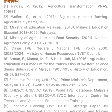
参考资料：
[1] Pingali, P. (2012). Agricultural transformation. PNAS,
109(31).
[2] Wolfert, S., et al. (2017). Big data in smart farming.
Agricultural Systems, 153.
[3] Ministry of Education Malaysia. (2013). Malaysia Education
Blueprint 2013–2025. Putrajaya.
[4] Ministry of Agriculture and Food Security. (2021). National
Agrofood Policy 2.0 (2021–2030).
[5] Dasar TVET Negara / National TVET Policy 2030.
(2023/2024). Ministry of Human Resources / TVET Council.
[6] Arman, E., Mamat, M. Z., & Hasbullah, M. (2016). Agricultural
education as a medium for the transmission of Western science
during British rule in Malaya, 1905–1957. History of Education,
45(5), 587–601.
[7] Economic Planning Unit (EPU), Prime Minister's Department,
Malaysia. (2021). Twelfth Malaysia Plan 2021–2025.
[8] UNESCO-UNEVOC. (2019). World TVET database: Malaysia
(Country profile). UNESCO-UNEVOC International Centre for
Technical and Vocational Education and Training.
[9] Economic Planning Unit. (2015). Strategy Paper 09:
Transforming technical and vocational education and training