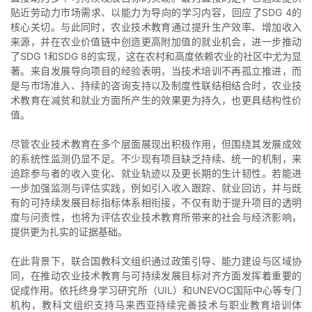
贴近劳动力市场需求、以能力为导向的学习内容，回应了SDG 4的
核心关切。与此同时，农业技术教育通过提升生产效率、增加收入
来源，并在农业价值链中创造更高附加值的就业机会，进一步推动
了SDG 1和SDG 8的实现，这在农村和高度依赖农业的社区中尤为显
著。来自发展导向项目的经验表明，当技术培训不再孤立推进，而
是与市场准入、持续的咨询支持以及制度性联结相结合时，农业技
术教育在减贫和就业方面所产生的效果更为持久，也更具结构性价
值。
尽管农业技术教育在多个层面展现出积极作用，但围绕其发展成效
的系统性监测仍显不足。不少现有项目缺乏持续、统一的机制，来
追踪参与者的收入变化、就业轨迹以及更长期的生计韧性。若能进
一步加强监测与评估实践，例如引入收入跟踪、就业回访，并与既
有的可持续发展目标指标体系相衔接，不仅有助于提升项目的透明
度与问责性，也将为评估农业技术教育所带来的社会与经济影响，
提供更为扎实的证据基础。
在此背景下，联合国教科文组织通过政策引导、能力建设与区域协
同，在推动农业技术教育与可持续发展目标对齐方面发挥着重要的
促成作用。依托终身学习研究所（UIL）和UNEVOC国际中心等专门
机构，教科文组织支持马来西亚持续完善技术与职业教育培训体