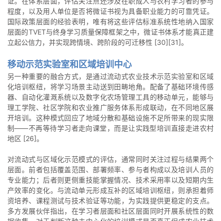
证。在体系层面，评估关注点还涉及在职成人与农村学习者的参与
程度，以及用人单位是否将微证书视为具备职业能力的可靠凭证。
国际政策层面的经验表明，唯有将这些评估标准系统性地纳入国家
层面的TVET与终身学习质量保障框架之中，微证书体系才能真正建
立起公信力，并实现跨情境、跨阶段的可迁移性 [30][31]。
移动示范实验室和区域培训中心
另一种重要的融合方式，是通过流动式农业技术示范实验室和区域
化培训枢纽，将学习场景主动送到田畴地角。配备了基础环境传感
器、自动化灌溉系统以及数字化农场管理工具的移动单元，能够与
理工学院、社区学院和农业推广服务体系形成联动，在不同地区展
开培训。这种模式回应了地域分散和基础设施不足所带来的现实限
制——不再等待学习者走向课堂，而是让实践型培训直接走进农村
地区 [26]。
对流动式与区域化示范模式的评估，通常同时关注过程与结果两个
层面。前者包括覆盖范围、部署频率、参与者构成以及培训人员的
专业能力；后者则更侧重技能掌握情况、技术采用率以及短期内生
产效率的变化。与流动单元形成互补的区域培训枢纽，则承担着师
资培养、课程测试与技术验证等功能，为实践提供更稳定的支点。
多方发展伙伴指出，在学习者层面和社区层面同时开展系统性的数