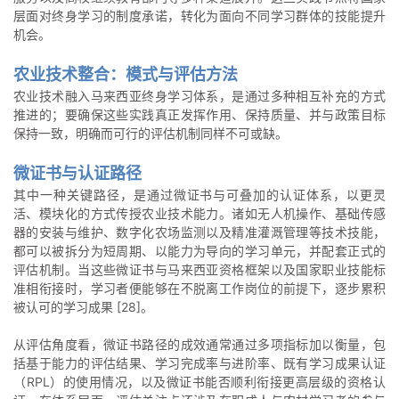
层面对终身学习的制度承诺，转化为面向不同学习群体的技能提升
机会。
农业技术整合：模式与评估方法
农业技术融入马来西亚终身学习体系，是通过多种相互补充的方式
推进的；要确保这些实践真正发挥作用、保持质量、并与政策目标
保持一致，明确而可行的评估机制同样不可或缺。
微证书与认证路径
其中一种关键路径，是通过微证书与可叠加的认证体系，以更灵
活、模块化的方式传授农业技术能力。诸如无人机操作、基础传感
器的安装与维护、数字化农场监测以及精准灌溉管理等技术技能，
都可以被拆分为短周期、以能力为导向的学习单元，并配套正式的
评估机制。当这些微证书与马来西亚资格框架以及国家职业技能标
准相衔接时，学习者便能够在不脱离工作岗位的前提下，逐步累积
被认可的学习成果 [28]。
从评估角度看，微证书路径的成效通常通过多项指标加以衡量，包
括基于能力的评估结果、学习完成率与进阶率、既有学习成果认证
（RPL）的使用情况，以及微证书能否顺利衔接更高层级的资格认