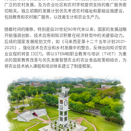
广泛的农村发展，及为农业社区和农村学校提供支持的推广服务密
切相关。独立初期的发展计划优先考虑农村福祉和基础设施建设，
包括教育和农村推广服务，以改善生计和农业生产力。
随着时间的推移，特别是自20世纪90年代末以来，国家的发展战略
开始强调创新、技术应用和知识积累在经济转型中的关键驱动力。
后续的国家发展规划文件，如《马来西亚第十二个五年计划2021-
2025》，强化技术在农业和乡村发展中的整合，反映出向知识型农
业议程的转变 [3][7]。将以STEM和职业教育与培训（TVET）为重
点的国家教育改革与优先发展智慧农业的农业食品政策相结合，为
将农业技术纳入课程和培训体系建立了制度框架。