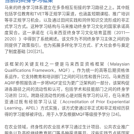
当前的终身学习框架
马来的终身学习体系建立在多条相互衔接的学习路径之上。其中既
包括学位教育和TVET等正规学习渠道，也涵盖短期课程、推广培训
等非正规学习机会，以及通过田间实践和同伴知识交流形成的非正
式学习方式。这种学习结构与马来推动终身学习文化的国家承诺高
度契合。这一承诺在《马来西亚终身学习文化培育蓝图（2011—
2020）》中得到了系统阐述。该文件为不同终身学习主体之间的协
同提供了政策指引，也为拓展多样化学习方式、扩大社会参与奠定
了制度基础 [20][21]。
该框架的关键支柱之一便是马来西亚资格框架（Malaysian
Qualifications Framework，MQF）。作为统一的高等后期资格体
系运作，它支持教育和培训部门之间的可比性和晋升[22]。马来西亚
AQRF参照报告进一步将MQF定位为更广泛架构的一部分，该架构促
进各路径之间的流动性和认可，包括学术和技能部门之间的终身学
习进阶 [23]。跨路径流动性的核心是对既有学习的认可，在马来西
亚通过既有经验学习认证（Accreditation of Prior Experiential
Learning，APEL）方式实施，该方式使通过非正式和非正规经历获
得的学习能够被评估，用于入学及根据MQF等级授予学分 [24]。
在农业领域，终身性的农业技术学习通过生计项目、公共农业推广
服务以及高校继续教育部门等多种渠道展开。这些实践节点将国家