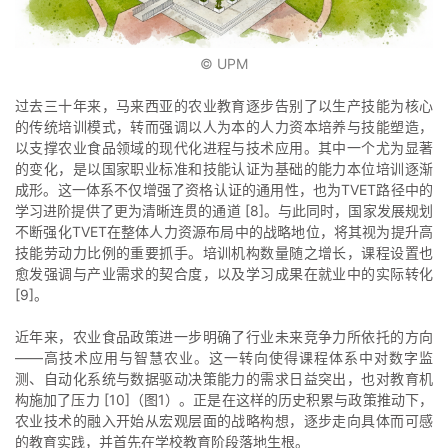
© UPM
过去三十年来，马来西亚的农业教育逐步告别了以生产技能为核心
的传统培训模式，转而强调以人为本的人力资本培养与技能塑造，
以支撑农业食品领域的现代化进程与技术应用。其中一个尤为显著
的变化，是以国家职业标准和技能认证为基础的能力本位培训逐渐
成形。这一体系不仅增强了资格认证的通用性，也为TVET路径中的
学习进阶提供了更为清晰连贯的通道 [8]。与此同时，国家发展规划
不断强化TVET在整体人力资源布局中的战略地位，将其视为提升高
技能劳动力比例的重要抓手。培训机构数量随之增长，课程设置也
愈发强调与产业需求的契合度，以及学习成果在就业中的实际转化
[9]。
近年来，农业食品政策进一步明确了行业未来竞争力所依托的方向
——高技术应用与智慧农业。这一转向使得课程体系中对数字监
测、自动化系统与数据驱动决策能力的需求日益突出，也对教育机
构施加了压力 [10]（图1）。正是在这样的历史积累与政策推动下，
农业技术的融入开始从宏观层面的战略构想，逐步走向具体而可感
的教育实践，并首先在学校教育阶段落地生根。