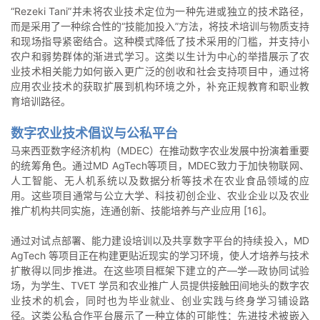
“Rezeki Tani”并未将农业技术定位为一种先进或独立的技术路径，
而是采用了一种综合性的“技能加投入”方法，将技术培训与物质支持
和现场指导紧密结合。这种模式降低了技术采用的门槛，并支持小
农户和弱势群体的渐进式学习。这类以生计为中心的举措展示了农
业技术相关能力如何嵌入更广泛的创收和社会支持项目中，通过将
应用农业技术的获取扩展到机构环境之外，补充正规教育和职业教
育培训路径。
数字农业技术倡议与公私平台
马来西亚数字经济机构（MDEC）在推动数字农业发展中扮演着重要
的统筹角色。通过MD AgTech等项目，MDEC致力于加快物联网、
人工智能、无人机系统以及数据分析等技术在农业食品领域的应
用。这些项目通常与公立大学、科技初创企业、农业企业以及农业
推广机构共同实施，连通创新、技能培养与产业应用 [16]。
通过对试点部署、能力建设培训以及共享数字平台的持续投入，MD
AgTech 等项目正在构建更贴近现实的学习环境，使人才培养与技术
扩散得以同步推进。在这些项目框架下建立的产—学—政协同试验
场，为学生、TVET 学员和农业推广人员提供接触田间地头的数字农
业技术的机会，同时也为毕业就业、创业实践与终身学习铺设路
径。这类公私合作平台展示了一种立体的可能性：先进技术被嵌入