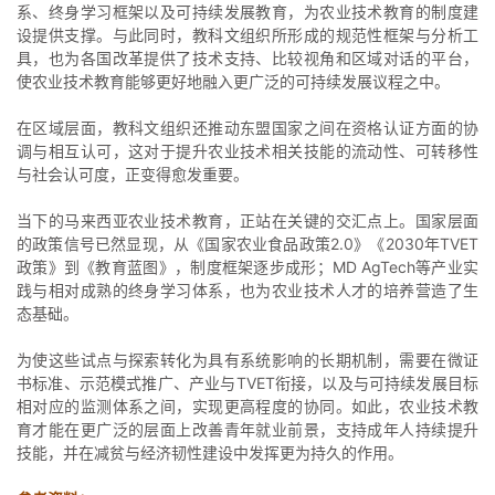
系、终身学习框架以及可持续发展教育，为农业技术教育的制度建
设提供支撑。与此同时，教科文组织所形成的规范性框架与分析工
具，也为各国改革提供了技术支持、比较视角和区域对话的平台，
使农业技术教育能够更好地融入更广泛的可持续发展议程之中。
在区域层面，教科文组织还推动东盟国家之间在资格认证方面的协
调与相互认可，这对于提升农业技术相关技能的流动性、可转移性
与社会认可度，正变得愈发重要。
当下的马来西亚农业技术教育，正站在关键的交汇点上。国家层面
的政策信号已然显现，从《国家农业食品政策2.0》《2030年TVET
政策》到《教育蓝图》，制度框架逐步成形；MD AgTech等产业实
践与相对成熟的终身学习体系，也为农业技术人才的培养营造了生
态基础。
为使这些试点与探索转化为具有系统影响的长期机制，需要在微证
书标准、示范模式推广、产业与TVET衔接，以及与可持续发展目标
相对应的监测体系之间，实现更高程度的协同。如此，农业技术教
育才能在更广泛的层面上改善青年就业前景，支持成年人持续提升
技能，并在减贫与经济韧性建设中发挥更为持久的作用。