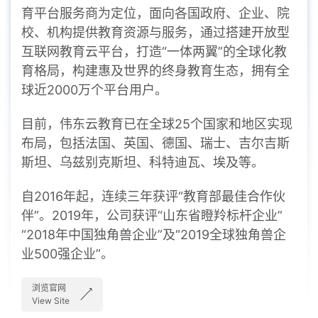
育平台服务商为定位，面向各国政府、企业、院
校、机构提供教育资源与服务，通过搭建开放型
互联网教育云平台，打造“一体两翼”的全球化教
育格局，构建惠及世界的终身教育生态，拥有全
球近2000万个平台用户。
目前，伟东云教育已在全球25个国家和地区实现
布局，包括法国、英国、德国、瑞士、吉尔吉斯
斯坦、乌兹别克斯坦、科特迪瓦、埃及等。
自2016年起，连续三年获评“教育部最佳合作伙
伴”。2019年，公司获评“山东省瞪羚标杆企业”
“2018年中国独角兽企业”及“2019全球独角兽企
业500强企业”。
浏览官网
View Site